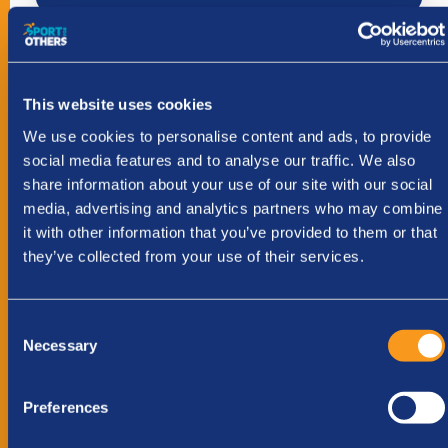
SPORTERS IN DIT TEAM
This website uses cookies
We use cookies to personalise content and ads, to provide
Steun dit team
social media features and to analyse our traffic. We also
share information about your use of our site with our social
Stap
1
van
3
- Je donatie
media, advertising and analytics partners who may combine
33%
it with other information that you’ve provided to them or that
SOORT SPONSOR
*
they’ve collected from your use of their services.
Particulier
Zakelijk
Consent
BEDRAG
*
Necessary
Selection
Kies hoeveel je wilt doneren
Preferences
€ 10
€ 25
€ 75
€ 250