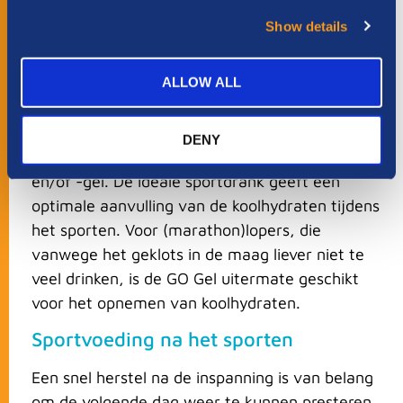
Sportvoeding tijdens het sporten
Show details
Uit onderzoek is gebleken dat bij intensieve
inspanningen die langer dan 45 minuten duren,
ALLOW ALL
het opnemen van koolhydraten de
vermoeidheid uitstelt en de prestatie bevordert.
DENY
Maak hiervoor gebruik van een sportdrank
en/of -gel. De ideale sportdrank geeft een
optimale aanvulling van de koolhydraten tijdens
het sporten. Voor (marathon)lopers, die
vanwege het geklots in de maag liever niet te
veel drinken, is de GO Gel uitermate geschikt
voor het opnemen van koolhydraten.
Sportvoeding na het sporten
Een snel herstel na de inspanning is van belang
om de volgende dag weer te kunnen presteren