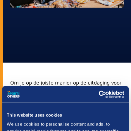
Om je op de juiste manier op de uitdaging voor
te bereiden is het belangrijk dat je gebruik
maakt van evenwichtige voeding. Voeding is
niet alleen belangrijk tijdens de tocht, maar ook
in de voorbereiding. Start wel op tijd met het
This website uses cookies
proberen van sportvoeding. Je lichaam moet
We use cookies to personalise content and ads, to
wennen aan sportvoeding, dus adviseren wij dit