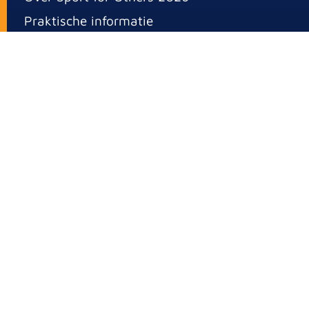
Praktische informatie
Inschrijfkosten en jouw bijdrage
Busvervoer
Overnachten in Winterberg
Veelgestelde vragen
ONZE GEGEVENS
0183 - 61 18 00
info@sportforothers.com
Spijksedijk 16
4207 GN Gorinchem