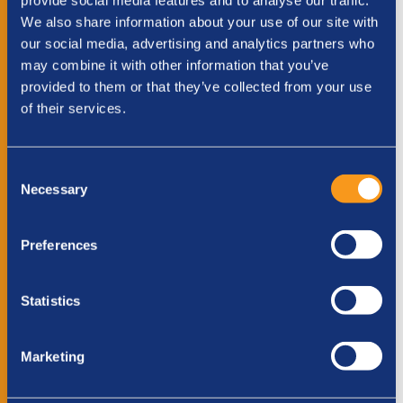
provide social media features and to analyse our traffic.
ruim van tevoren te testen. Hieronder vind je
We also share information about your use of our site with
een advies van SIS sportvoeding.
our social media, advertising and analytics partners who
may combine it with other information that you’ve
Sportvoeding voor het sporten
provided to them or that they’ve collected from your use
of their services.
Het nuttigen van voldoende koolhydraten is een
voorwaarde om naar behoren te presteren. De
meeste sporters kennen het gevoel dat
Consent
Necessary
optreedt als de koolhydratenvoorraad is
Selection
uitgeput (man met de hamer). Onderzoeken
hebben aangetoond dat gedurende 6-7 dagen
Preferences
voor een belangrijke wedstrijd het
trainingsvolume dagelijks gereduceerd zou
Statistics
moeten worden en tegelijkertijd zou het
koolhydraatgehalte in de voeding dagelijks
Marketing
verhoogd moeten worden, van de gebruikelijke
55% naar 70% of zelfs hoger.