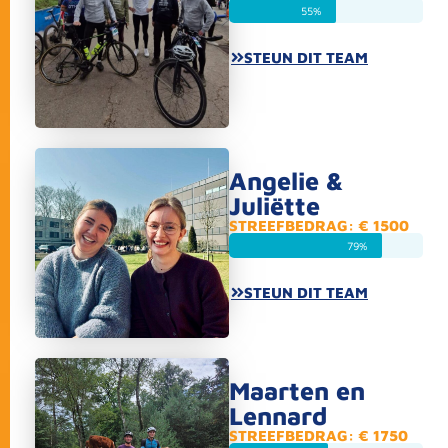
55%
STEUN DIT TEAM
Angelie &
Juliëtte
STREEFBEDRAG: € 1500
79%
STEUN DIT TEAM
Maarten en
Lennard
STREEFBEDRAG: € 1750