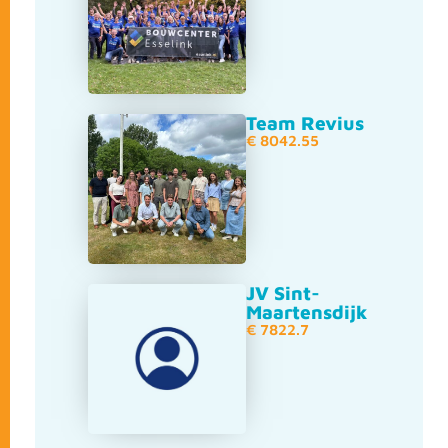
Team Revius
€ 8042.55
JV Sint-
Maartensdijk
€ 7822.7