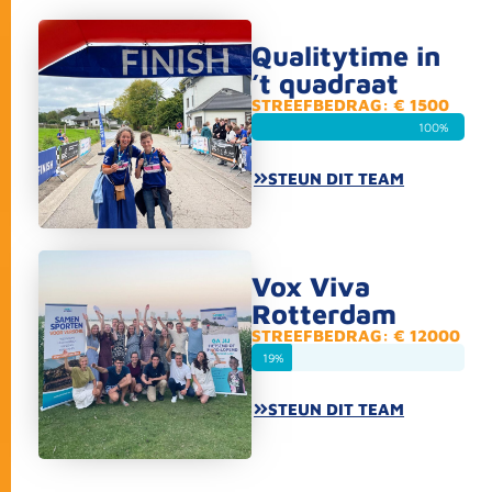
Qualitytime in
’t quadraat
STREEFBEDRAG: € 1500
100%
STEUN DIT TEAM
Vox Viva
Rotterdam
STREEFBEDRAG: € 12000
19%
STEUN DIT TEAM