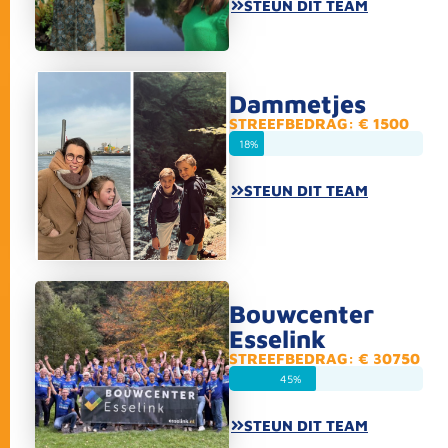
STEUN DIT TEAM
Dammetjes
STREEFBEDRAG: € 1500
18%
STEUN DIT TEAM
Bouwcenter
Esselink
STREEFBEDRAG: € 30750
45%
STEUN DIT TEAM