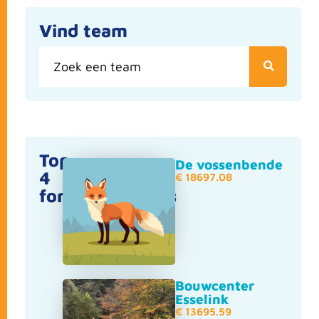
Vind team
Top
De vossenbende
4
€ 18697.08
fondsenwervers
Bouwcenter
Esselink
€ 13695.59