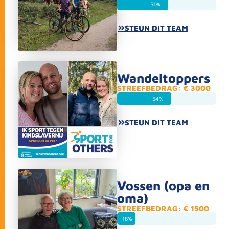
51%
STEUN DIT TEAM
Wandeltoppers
STREEFBEDRAG: € 3000
54%
STEUN DIT TEAM
Vossen (opa en
oma)
STREEFBEDRAG: € 1500
18%