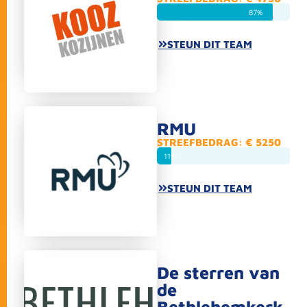
87%
STEUN DIT TEAM
RMU
STREEFBEDRAG: € 5250
11%
STEUN DIT TEAM
De sterren van
de
Bethlehemkerk