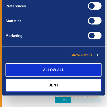
STREEFBEDRAG: € 2000
Preferences
100%
STEUN DIT TEAM
Statistics
Marketing
Steps of hope
STREEFBEDRAG: € 4250
100%
Show details
STEUN DIT TEAM
ALLOW ALL
DENY
Zeeuws genot
STREEFBEDRAG: € 3000
35%