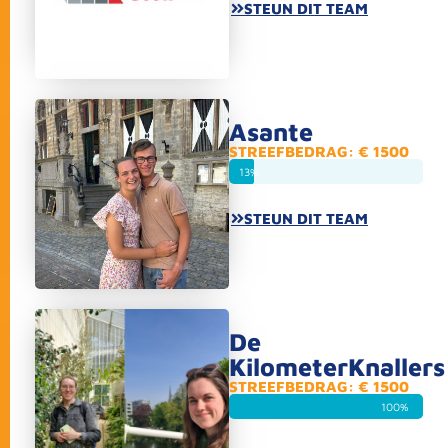
STEUN DIT TEAM
Asante
STREEFBEDRAG: € 1500
13%
STEUN DIT TEAM
De
KilometerKnallers
STREEFBEDRAG: € 1500
100%