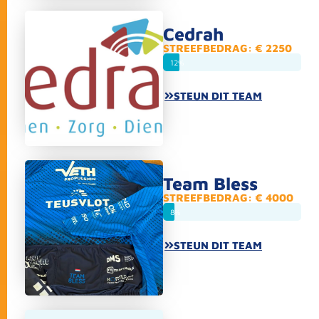
Cedrah
STREEFBEDRAG: € 2250
12%
STEUN DIT TEAM
Team Bless
STREEFBEDRAG: € 4000
8%
STEUN DIT TEAM