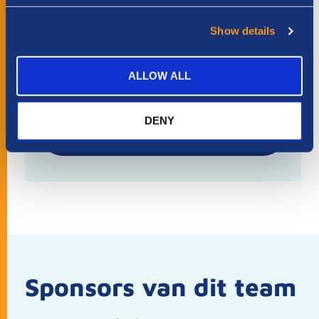
Kies hoeveel je wilt doneren
Show details
€ 10
€ 25
€ 75
€ 250
Anders
ALLOW ALL
DENY
Sponsors van dit team