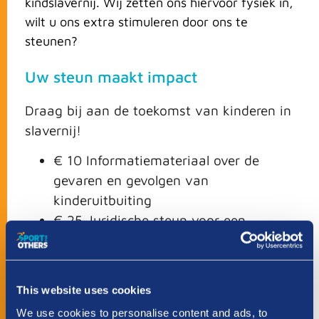
kindslavernij. Wij zetten ons hiervoor fysiek in,
wilt u ons extra stimuleren door ons te
steunen?
Uw steun maakt impact
Draag bij aan de toekomst van kinderen in
slavernij!
€ 10 Informatiemateriaal over de
gevaren en gevolgen van
kinderuitbuiting
€ 25 Juridische steun voor een
slachtoffer van kinderuitbuiting
€ 75 Een gezin weerbaar maken tegen
uitbuiting
This website uses cookies
€ 250 Opvang, eten en kleding voor
We use cookies to personalise content and ads, to