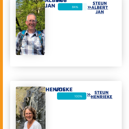
ALBERT
VOS
STEUN
JAN
84%
ALBERT
JAN
HENRIEKE
VOS
STEUN
100%
HENRIEKE