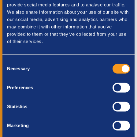
een kind na een situatie van uitbuiting
provide social media features and to analyse our traffic.
We also share information about your use of our site with
SPONSORS VAN DIT TEAM
our social media, advertising and analytics partners who
may combine it with other information that you’ve
provided to them or that they’ve collected from your use
SPORTERS IN DIT TEAM
of their services.
Consent
Steun dit team
Necessary
Selection
Stap
1
van
3
- Je donatie
33%
Preferences
SOORT SPONSOR
*
Statistics
Particulier
Zakelijk
Marketing
BEDRAG
*