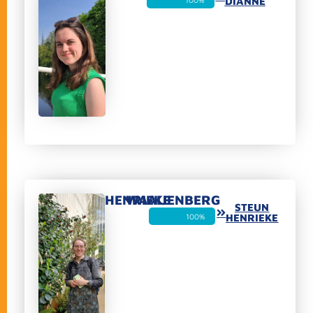
DIANNE
HENRIEKE
WAAIJENBERG
STEUN
100%
HENRIEKE