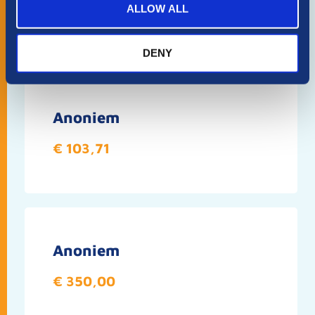
Sponsors van dit team
ALLOW ALL
Totaal sponsorbedrag: €1883.71
DENY
Anoniem
€ 103,71
Anoniem
€ 350,00