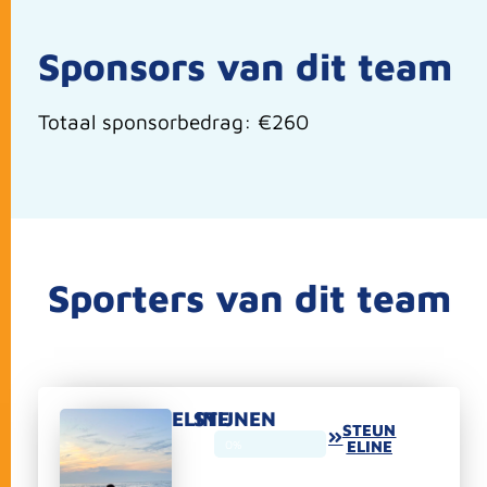
Sponsors van dit team
Totaal sponsorbedrag: €260
Sporters van dit team
ELINE
STIJNEN
STEUN
0%
ELINE