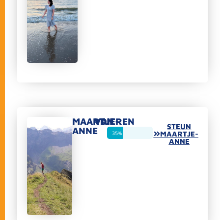
MAARTJE-
VAN
DIEREN
STEUN
ANNE
35%
MAARTJE-
ANNE