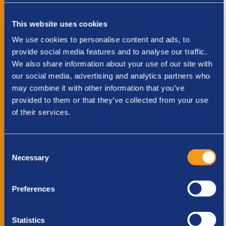
€ 75 Een gezin weerbaar maken tegen
This website uses cookies
uitbuiting
€ 250 Opvang, eten en kleding voor
We use cookies to personalise content and ads, to
provide social media features and to analyse our traffic.
een kind na een situatie van uitbuiting
We also share information about your use of our site with
our social media, advertising and analytics partners who
SPONSORS VAN DIT TEAM
may combine it with other information that you’ve
provided to them or that they’ve collected from your use
of their services.
SPORTERS IN DIT TEAM
Consent
Necessary
Steun dit team
Selection
Stap
1
van
3
- Je donatie
Preferences
33%
SOORT SPONSOR
*
Statistics