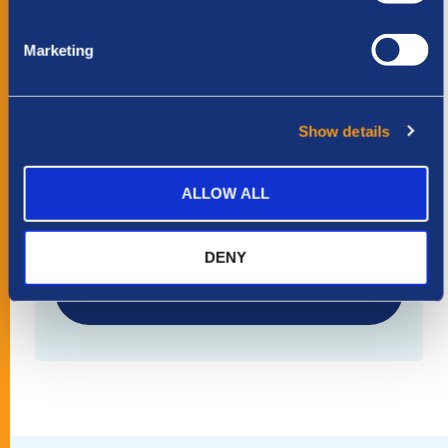
Particulier
Zakelijk
Marketing
BEDRAG
*
Kies hoeveel je wilt doneren
Show details
€ 10
€ 25
€ 75
€ 250
Anders
ALLOW ALL
DENY