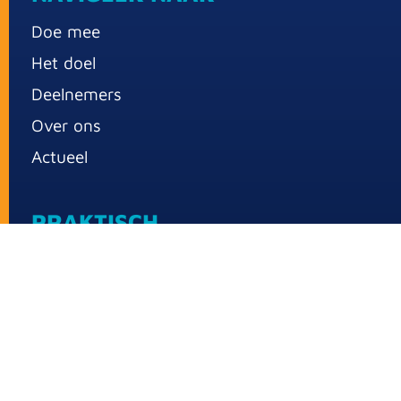
Doe mee
Het doel
Deelnemers
Over ons
Actueel
PRAKTISCH
Over Sport for Others 2026
Praktische informatie
Inschrijfkosten en jouw bijdrage
Busvervoer
Overnachten in Winterberg