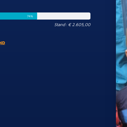
74%
Stand: € 2.605,00
IND