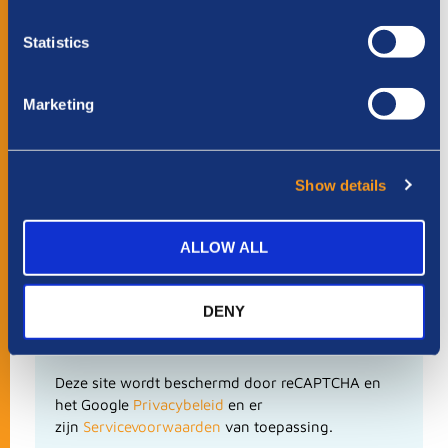
SOORT SPONSOR
*
Statistics
Particulier
Zakelijk
Marketing
BEDRAG
*
Kies hoeveel je wilt doneren
Show details
€ 10
€ 25
€ 75
€ 250
Anders
ALLOW ALL
DENY
Deze site wordt beschermd door reCAPTCHA en
het Google
Privacybeleid
en er
zijn
Servicevoorwaarden
van toepassing.