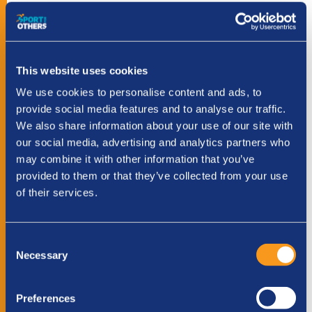
Deel deze pagina via:
This website uses cookies
We use cookies to personalise content and ads, to
Gegevens van Heidi
provide social media features and to analyse our traffic.
We also share information about your use of our site with
Uitdaging: wandelen
our social media, advertising and analytics partners who
Afstand: 23 KM
may combine it with other information that you’ve
provided to them or that they’ve collected from your use
Streefbedrag: €1.000,00
of their services.
Consent
Steun Heidi
Necessary
Selection
Stap
1
van
3
- Je donatie
Preferences
33%