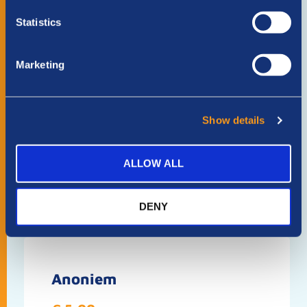
Sponsors van Familie
Statistics
Totaal sponsorbedrag: €553,37
Marketing
Show details
Anoniem
€ 10,00
ALLOW ALL
Helden 💪
DENY
Anoniem